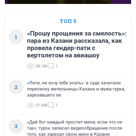
ТОП 5
«Прошу прощения за смелость»:
1
пара из Казани рассказала, как
провела гендер-пати с
вертолетом на авиашоу
28 136
1
«Лети, не хочу тебя знать»: в суде зачитали
2
переписку жительницы Казани и мужа-турка,
зарезавшего ее
27 358
7
«Дай бог каждый простит меня, если что не
3
так»: турок записал видеообращение после
того, как зарезал свою жену в Казани