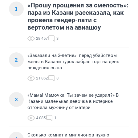
«Прошу прощения за смелость»:
1
пара из Казани рассказала, как
провела гендер-пати с
вертолетом на авиашоу
28 457
3
«Заказали на 3-летие»: перед убийством
2
жены в Казани турок забрал торт на день
рождения сына
21 862
8
«Мама! Мамочка! Ты зачем ее ударил?» В
3
Казани маленькая девочка в истерике
отгоняла мужчину от матери
4 085
1
Сколько комнат и миллионов нужно