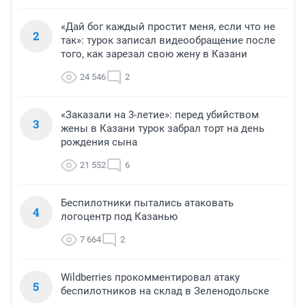
«Дай бог каждый простит меня, если что не
2
так»: турок записал видеообращение после
того, как зарезал свою жену в Казани
24 546
2
«Заказали на 3-летие»: перед убийством
3
жены в Казани турок забрал торт на день
рождения сына
21 552
6
Беспилотники пытались атаковать
4
логоцентр под Казанью
7 664
2
Wildberries прокомментировал атаку
5
беспилотников на склад в Зеленодольске