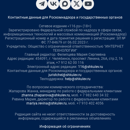
Контактные данные для Роскомнадзора и государственных органов
Сетевое издание «116.ру» (18+)
Зарегистрировано Федеральной службой по надзору в сфере связи,
информационных технологий и массовых коммуникаций (Роскомнадзор)
Регистрационный номер и дата принятия решения о регистрации: ЭЛ №
ФС 77-84679 от 06.02.2023 г.
Учредитель: Общество с ограниченной ответственностью "ИНТЕРНЕТ
ТЕХНОЛОГИИ"
Главный редактор: Филипцева Мария Сергеевна
Адрес редакции: 454091, г. Челябинск, проспект Ленина, 26А, стр.2, 16
этаж, +7 912 62 00 116
Электронный адрес редакции:
116@shkulev.ru
Контактные данные для Роскомнадзора и государственных органов:
juristchel@shkulev.ru
Техподдержка:
help@shkulev.ru
По вопросам коммерческого сотрудничества:
Жапарова Жанна, менеджер по работе с федеральными клиентами
zhanna.zhaparova@shkulev.ru
, моб. + 7 982 640 34 32
Ревина Мария, директор по работе с федеральными клиентами
mariya.revina@shkulev.ru
, моб. +7 910 402 4056
Редакция сайта не несет ответственности за достоверность
информации, содержащейся в рекламных объявлениях.
Информация об ограничениях