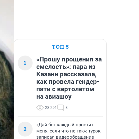
ТОП 5
«Прошу прощения за
1
смелость»: пара из
Казани рассказала,
как провела гендер-
пати с вертолетом
на авиашоу
28 291
3
«Дай бог каждый простит
2
меня, если что не так»: турок
записал видеообращение