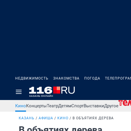
НЕДВИЖИМОСТЬ
ЗНАКОМСТВА
ПОГОДА
ТЕЛЕПРОГР
Кино
Концерты
Театр
Детям
Спорт
Выставки
Другое
КАЗАНЬ
АФИША
КИНО
В ОБЪЯТИЯХ ДЕРЕВА
В объятиях дерева