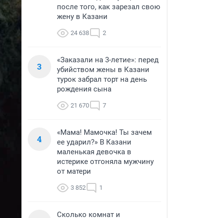
после того, как зарезал свою
жену в Казани
24 638
2
«Заказали на 3-летие»: перед
3
убийством жены в Казани
турок забрал торт на день
рождения сына
21 670
7
«Мама! Мамочка! Ты зачем
4
ее ударил?» В Казани
маленькая девочка в
истерике отгоняла мужчину
от матери
3 852
1
Сколько комнат и