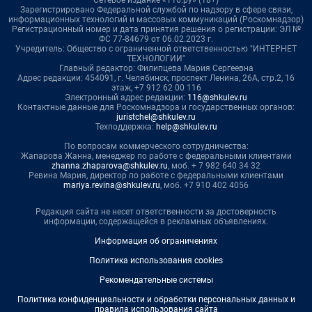
Сетевое издание «116.ру» (18+)
Зарегистрировано Федеральной службой по надзору в сфере связи,
информационных технологий и массовых коммуникаций (Роскомнадзор)
Регистрационный номер и дата принятия решения о регистрации: ЭЛ №
ФС 77-84679 от 06.02.2023 г.
Учредитель: Общество с ограниченной ответственностью "ИНТЕРНЕТ
ТЕХНОЛОГИИ"
Главный редактор: Филипцева Мария Сергеевна
Адрес редакции: 454091, г. Челябинск, проспект Ленина, 26А, стр.2, 16
этаж, +7 912 62 00 116
Электронный адрес редакции:
116@shkulev.ru
Контактные данные для Роскомнадзора и государственных органов:
juristchel@shkulev.ru
Техподдержка:
help@shkulev.ru
По вопросам коммерческого сотрудничества:
Жапарова Жанна, менеджер по работе с федеральными клиентами
zhanna.zhaparova@shkulev.ru
, моб. + 7 982 640 34 32
Ревина Мария, директор по работе с федеральными клиентами
mariya.revina@shkulev.ru
, моб. +7 910 402 4056
Редакция сайта не несет ответственности за достоверность
информации, содержащейся в рекламных объявлениях.
Информация об ограничениях
Политика использования cookies
Рекомендательные системы
Политика конфиденциальности и обработки персональных данных и
правила использования сайта