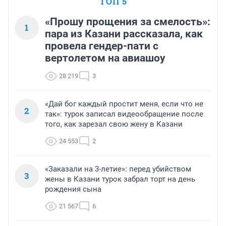
ТОП 5
«Прошу прощения за смелость»:
1
пара из Казани рассказала, как
провела гендер-пати с
вертолетом на авиашоу
28 219
3
«Дай бог каждый простит меня, если что не
2
так»: турок записал видеообращение после
того, как зарезал свою жену в Казани
24 553
2
«Заказали на 3-летие»: перед убийством
3
жены в Казани турок забрал торт на день
рождения сына
21 567
6