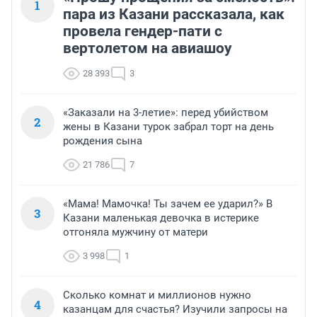
1
пара из Казани рассказала, как
провела гендер-пати с
вертолетом на авиашоу
28 393
3
«Заказали на 3-летие»: перед убийством
2
жены в Казани турок забрал торт на день
рождения сына
21 786
7
«Мама! Мамочка! Ты зачем ее ударил?» В
3
Казани маленькая девочка в истерике
отгоняла мужчину от матери
3 998
1
Сколько комнат и миллионов нужно
4
казанцам для счастья? Изучили запросы на