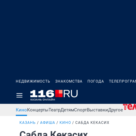
НЕДВИЖИМОСТЬ
ЗНАКОМСТВА
ПОГОДА
ТЕЛЕПРОГР
Кино
Концерты
Театр
Детям
Спорт
Выставки
Другое
КАЗАНЬ
АФИША
КИНО
САБДА КЕКАСИХ
Сабда Кекасих