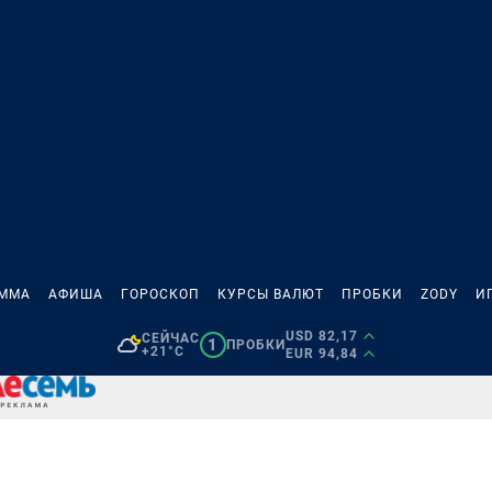
АММА
АФИША
ГОРОСКОП
КУРСЫ ВАЛЮТ
ПРОБКИ
ZODY
И
USD 82,17
СЕЙЧАС
1
ПРОБКИ
+21°C
EUR 94,84