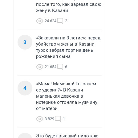
после того, как зарезал свою
жену в Казани
24 624
2
«Заказали на 3-летие»: перед
3
убийством жены в Казани
турок забрал торт на день
рождения сына
21 654
6
«Мама! Мамочка! Ты зачем
4
ее ударил?» В Казани
маленькая девочка в
истерике отгоняла мужчину
от матери
3 829
1
Это будет высший пилотаж: