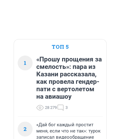
ТОП 5
«Прошу прощения за
1
смелость»: пара из
Казани рассказала,
как провела гендер-
пати с вертолетом
на авиашоу
28 279
3
«Дай бог каждый простит
2
меня, если что не так»: турок
записал видеообращение