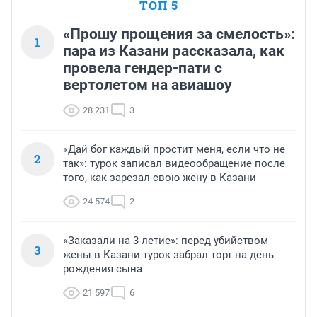
ТОП 5
«Прошу прощения за смелость»:
1
пара из Казани рассказала, как
провела гендер-пати с
вертолетом на авиашоу
28 231
3
«Дай бог каждый простит меня, если что не
2
так»: турок записал видеообращение после
того, как зарезал свою жену в Казани
24 574
2
«Заказали на 3-летие»: перед убийством
3
жены в Казани турок забрал торт на день
рождения сына
21 597
6