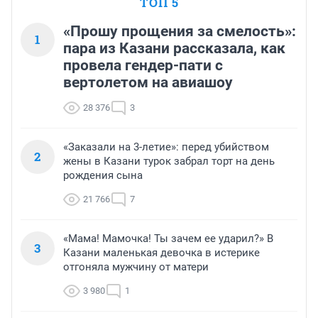
ТОП 5
«Прошу прощения за смелость»:
1
пара из Казани рассказала, как
провела гендер-пати с
вертолетом на авиашоу
28 376
3
«Заказали на 3-летие»: перед убийством
2
жены в Казани турок забрал торт на день
рождения сына
21 766
7
«Мама! Мамочка! Ты зачем ее ударил?» В
3
Казани маленькая девочка в истерике
отгоняла мужчину от матери
3 980
1