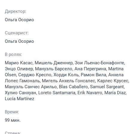
Директор:
Ольга Осорио
Сценарист:
Ольга Осорио
В ролях:
Марио Касас, Мишель Дженнер, Зои Льенас-Бонафонте,
Энцо Оливер, Мануэль Барсело, Ана Перегрина, Martina
Olsen, Серджо Креспо, Хорди Коль, Рамон Вила, Анхела
Лопес Гамональ, Мигель Анхель Гонсалес, Карлес Крусес,
Мануэль Санчес Арильо, Blas Caballero, Samuel Sargeant,
Хулио Санхуан, Loreto Santamaria, Erik Navarro, María Díaz,
Lucía Martínez
Время:
99 мин.
Страна: