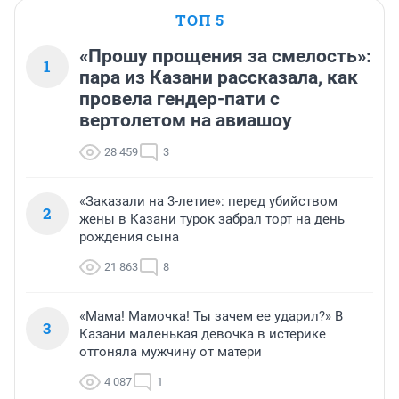
ТОП 5
«Прошу прощения за смелость»:
1
пара из Казани рассказала, как
провела гендер-пати с
вертолетом на авиашоу
28 459
3
«Заказали на 3-летие»: перед убийством
2
жены в Казани турок забрал торт на день
рождения сына
21 863
8
«Мама! Мамочка! Ты зачем ее ударил?» В
3
Казани маленькая девочка в истерике
отгоняла мужчину от матери
4 087
1