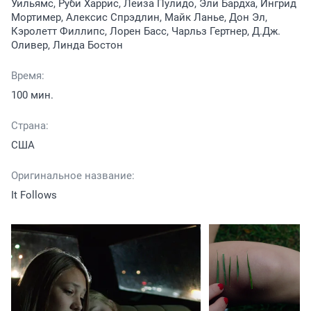
Уильямс, Руби Харрис, Леиза Пулидо, Эли Бардха, Ингрид
Мортимер, Алексис Спрэдлин, Майк Ланье, Дон Эл,
Кэролетт Филлипс, Лорен Басс, Чарльз Гертнер, Д.Дж.
Оливер, Линда Бостон
Время:
100 мин.
Страна:
США
Оригинальное название:
It Follows