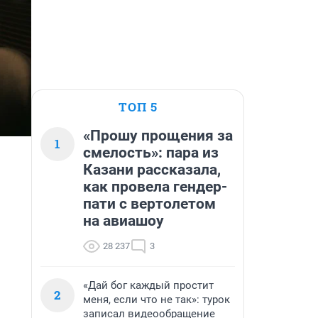
ТОП 5
«Прошу прощения за
1
смелость»: пара из
Казани рассказала,
как провела гендер-
пати с вертолетом
на авиашоу
28 237
3
«Дай бог каждый простит
2
меня, если что не так»: турок
записал видеообращение