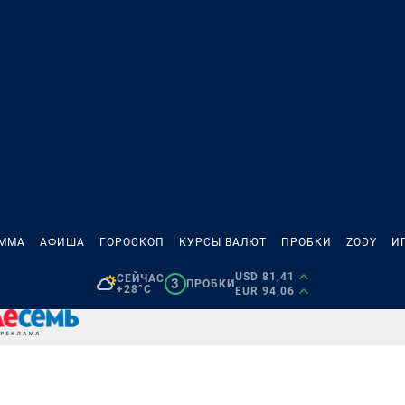
АММА
АФИША
ГОРОСКОП
КУРСЫ ВАЛЮТ
ПРОБКИ
ZODY
И
USD 81,41
СЕЙЧАС
3
ПРОБКИ
+28°C
EUR 94,06