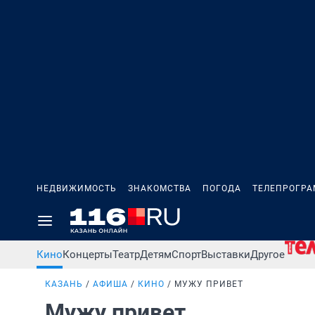
НЕДВИЖИМОСТЬ
ЗНАКОМСТВА
ПОГОДА
ТЕЛЕПРОГР
Кино
Концерты
Театр
Детям
Спорт
Выставки
Другое
КАЗАНЬ
АФИША
КИНО
МУЖУ ПРИВЕТ
Мужу привет