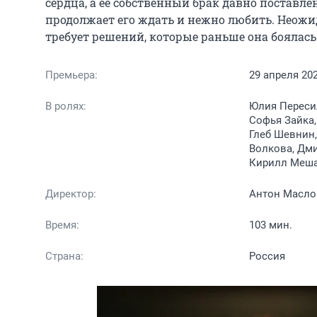
сердца, а её собственный брак давно поставлен
продолжает его ждать и нежно любить. Неожид
требует решений, которые раньше она боялась
Премьера:
29 апреля 20
В ролях:
Юлия Пересил
Софья Зайка
Глеб Шевнин,
Волкова, Дми
Кирилл Меш
Директор:
Антон Масло
Время:
103 мин.
Страна:
Россия