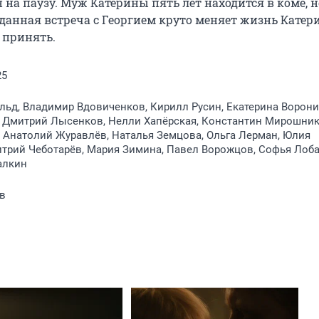
 на паузу. Муж Катерины пять лет находится в коме, но
анная встреча с Георгием круто меняет жизнь Катери
 принять.
25
ьд, Владимир Вдовиченков, Кирилл Русин, Екатерина Ворони
, Дмитрий Лысенков, Нелли Хапёрская, Константин Мирошник
 Анатолий Журавлёв, Наталья Земцова, Ольга Лерман, Юлия
трий Чеботарёв, Мария Зимина, Павел Ворожцов, Софья Лоба
алкин
в