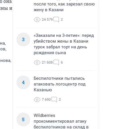
 она 
после того, как зарезал свою
ны и 
жену в Казани
24 579
2
«Заказали на 3-летие»: перед
3
убийством жены в Казани
на,
турок забрал торт на день
ов,
рождения сына
нова,
21 608
6
Беспилотники пытались
4
атаковать логоцентр под
Казанью
7 690
2
Wildberries
5
прокомментировал атаку
беспилотников на склад в