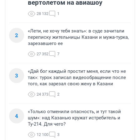
вертолетом на авиашоу
28 132
1
«Лети, не хочу тебя знать»: в суде зачитали
2
переписку жительницы Казани и мужа-турка,
зарезавшего ее
27 352
7
«Дай бог каждый простит меня, если что не
3
так»: турок записал видеообращение после
того, как зарезал свою жену в Казани
24 373
2
«Только отменили опасность, и тут такой
4
шум»: над Казанью кружат истребитель и
Ту-214. Для чего?
12 100
3