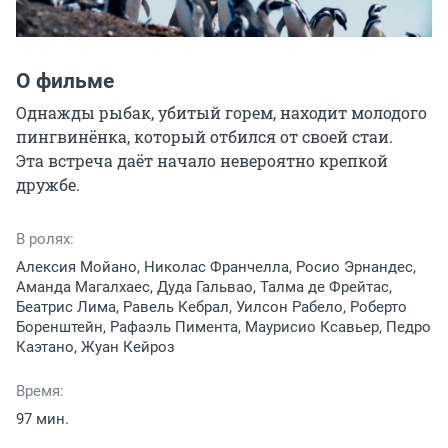
О фильме
Однажды рыбак, убитый горем, находит молодого 
пингвинёнка, который отбился от своей стаи. 
Эта встреча даёт начало невероятно крепкой 
дружбе.
В ролях:
Алексия Мойано, Николас Франчелла, Росио Эрнандес,
Аманда Магалхаес, Дуда Гальвао, Талма де Фрейтас,
Беатрис Лима, Равель Кебрал, Уилсон Рабело, Роберто
Боренштейн, Рафаэль Пимента, Маурисио Ксавьер, Педро
Каэтано, Жуан Кейроз
Время:
97 мин.