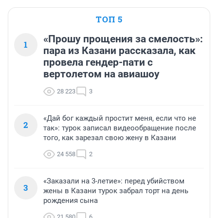
ТОП 5
«Прошу прощения за смелость»:
1
пара из Казани рассказала, как
провела гендер-пати с
вертолетом на авиашоу
28 223
3
«Дай бог каждый простит меня, если что не
2
так»: турок записал видеообращение после
того, как зарезал свою жену в Казани
24 558
2
«Заказали на 3-летие»: перед убийством
3
жены в Казани турок забрал торт на день
рождения сына
21 580
6