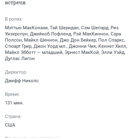
встречи.
В ролях:
Мэттью МакКонахи, Тай Шеридан, Сэм Шепард, Риз
Уизерспун, Джейкоб Лофленд, Рэй МакКиннон, Сара
Полсон, Майкл Шеннон, Джо Дон Бейкер, Пол Спаркс,
Стюарт Грир, Джон Уорд мл., Джонни Чик, Кеннет Хилл,
Майкл Эбботт — младший, Эрнест МакКой, Элли Уэйд,
Дуглас Лигон
Директор:
Джефф Николс
Время:
131 мин.
Страна:
США