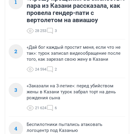
1
пара из Казани рассказала, как
провела гендер-пати с
вертолетом на авиашоу
28 253
3
«Дай бог каждый простит меня, если что не
2
так»: турок записал видеообращение после
того, как зарезал свою жену в Казани
24 594
2
«Заказали на 3-летие»: перед убийством
3
жены в Казани турок забрал торт на день
рождения сына
21 624
6
Беспилотники пытались атаковать
4
логоцентр под Казанью