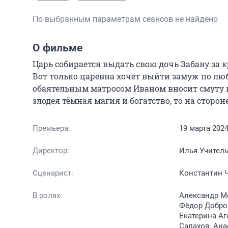
По выбранным параметрам сеансов не найдено
О фильме
Царь собирается выдать свою дочь Забаву за к
Вот только царевна хочет выйти замуж по люб
обаятельным матросом Иваном вносит смуту в 
злодея тёмная магия и богатство, то на сторо
Премьера:
19 марта 202
Директор:
Илья Учител
Сценарист:
Константин 
В ролях:
Александр Ме
Фёдор Доброн
Екатерина Аг
Салахов, Ана