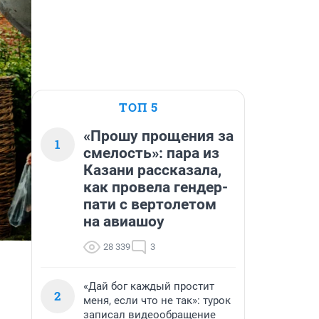
ТОП 5
«Прошу прощения за
1
смелость»: пара из
Казани рассказала,
как провела гендер-
пати с вертолетом
на авиашоу
28 339
3
«Дай бог каждый простит
2
меня, если что не так»: турок
записал видеообращение