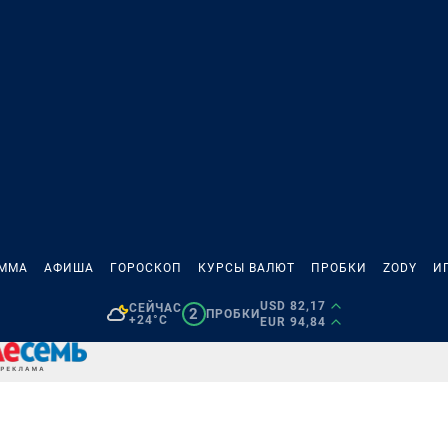
АММА
АФИША
ГОРОСКОП
КУРСЫ ВАЛЮТ
ПРОБКИ
ZODY
И
USD 82,17
СЕЙЧАС
2
ПРОБКИ
+24°C
EUR 94,84