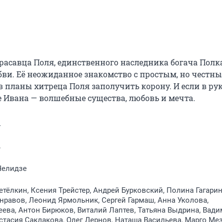
расавца Поля, единственного наследника богача Полка
ви. Её неожиданное знакомство с простым, но честны
планы хитреца Поля заполучить корону. И если в рук
не Ивана — волшебные существа, любовь и мечта.
4
ь
Челидзе
тёлкин, Ксения Трейстер, Андрей Бурковский, Полина Гагарин
равов, Леонид Ярмольник, Сергей Гармаш, Анна Уколова,
еева, Антон Бирюков, Виталий Лаптев, Татьяна Выдрина, Вади
стасия Саклакова, Олег Дернов, Наташа Васильева, Марго Мез