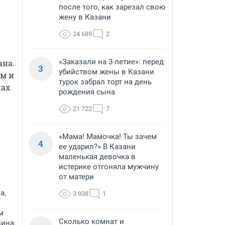
после того, как зарезал свою
жену в Казани
24 689
2
«Заказали на 3-летие»: перед
на. 
3
убийством жены в Казани
м и 
турок забрал торт на день
ах 
рождения сына
21 722
7
«Мама! Мамочка! Ты зачем
4
ее ударил?» В Казани
маленькая девочка в
истерике отгоняла мужчину
от матери
а,
3 938
1
м
Сколько комнат и
ина,