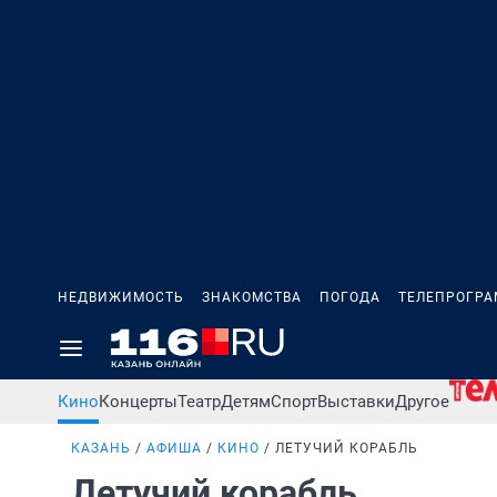
НЕДВИЖИМОСТЬ
ЗНАКОМСТВА
ПОГОДА
ТЕЛЕПРОГР
Кино
Концерты
Театр
Детям
Спорт
Выставки
Другое
КАЗАНЬ
АФИША
КИНО
ЛЕТУЧИЙ КОРАБЛЬ
Летучий корабль