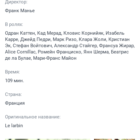
Директор:
Франк Манье
В ролях:
Одран Каттен, Кад Мерад, Кловис Корнийяк, Изабель
Карре, Джейд Педри, Марк Ризо, Клара Жоли, Кристиан
Эк, Стефан Войтович, Александр Стайгер, Франсуа Жирар,
Alice Cornillac, Ромейн Франциско, Янн Шерма, Беатрис
де ла Булае, Мари-Франс Майон
Время:
109 мин.
Страна:
Франция
Оригинальное название:
Le larbin