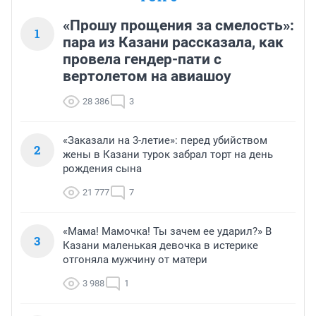
«Прошу прощения за смелость»:
1
пара из Казани рассказала, как
провела гендер-пати с
вертолетом на авиашоу
28 386
3
«Заказали на 3-летие»: перед убийством
2
жены в Казани турок забрал торт на день
рождения сына
21 777
7
«Мама! Мамочка! Ты зачем ее ударил?» В
3
Казани маленькая девочка в истерике
отгоняла мужчину от матери
3 988
1