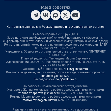
Мы в соцсетях
Контактные данные для Роскомнадзора и государственных органов
Сетевое издание «116.ру» (18+)
Зарегистрировано Федеральной службой по надзору в сфере связи,
информационных технологий и массовых коммуникаций (Роскомнадзор)
Регистрационный номер и дата принятия решения о регистрации: ЭЛ №
ФС 77-84679 от 06.02.2023 г.
Учредитель: Общество с ограниченной ответственностью "ИНТЕРНЕТ
ТЕХНОЛОГИИ"
Главный редактор: Филипцева Мария Сергеевна
Адрес редакции: 454091, г. Челябинск, проспект Ленина, 26А, стр.2, 16
этаж, +7 912 62 00 116
Электронный адрес редакции:
116@shkulev.ru
Контактные данные для Роскомнадзора и государственных органов:
juristchel@shkulev.ru
Техподдержка:
help@shkulev.ru
По вопросам коммерческого сотрудничества:
Жапарова Жанна, менеджер по работе с федеральными клиентами
zhanna.zhaparova@shkulev.ru
, моб. + 7 982 640 34 32
Ревина Мария, директор по работе с федеральными клиентами
mariya.revina@shkulev.ru
, моб. +7 910 402 4056
Редакция сайта не несет ответственности за достоверность