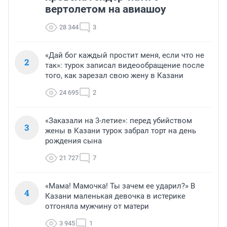
вертолетом на авиашоу
28 344
3
«Дай бог каждый простит меня, если что не
2
так»: турок записал видеообращение после
того, как зарезал свою жену в Казани
24 695
2
«Заказали на 3-летие»: перед убийством
3
жены в Казани турок забрал торт на день
рождения сына
21 727
7
«Мама! Мамочка! Ты зачем ее ударил?» В
4
Казани маленькая девочка в истерике
отгоняла мужчину от матери
3 945
1