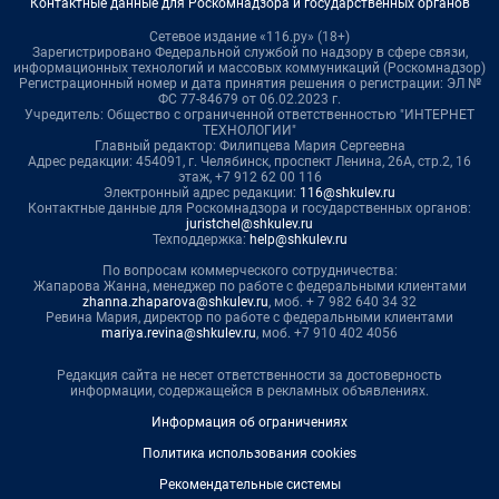
Контактные данные для Роскомнадзора и государственных органов
Сетевое издание «116.ру» (18+)
Зарегистрировано Федеральной службой по надзору в сфере связи,
информационных технологий и массовых коммуникаций (Роскомнадзор)
Регистрационный номер и дата принятия решения о регистрации: ЭЛ №
ФС 77-84679 от 06.02.2023 г.
Учредитель: Общество с ограниченной ответственностью "ИНТЕРНЕТ
ТЕХНОЛОГИИ"
Главный редактор: Филипцева Мария Сергеевна
Адрес редакции: 454091, г. Челябинск, проспект Ленина, 26А, стр.2, 16
этаж, +7 912 62 00 116
Электронный адрес редакции:
116@shkulev.ru
Контактные данные для Роскомнадзора и государственных органов:
juristchel@shkulev.ru
Техподдержка:
help@shkulev.ru
По вопросам коммерческого сотрудничества:
Жапарова Жанна, менеджер по работе с федеральными клиентами
zhanna.zhaparova@shkulev.ru
, моб. + 7 982 640 34 32
Ревина Мария, директор по работе с федеральными клиентами
mariya.revina@shkulev.ru
, моб. +7 910 402 4056
Редакция сайта не несет ответственности за достоверность
информации, содержащейся в рекламных объявлениях.
Информация об ограничениях
Политика использования cookies
Рекомендательные системы