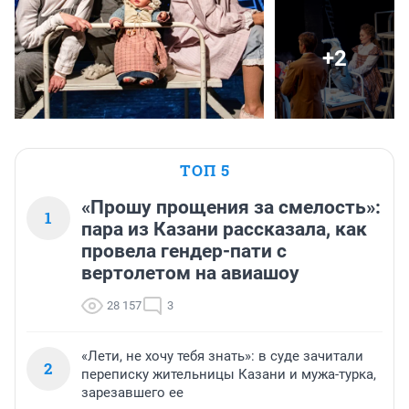
+2
ТОП 5
«Прошу прощения за смелость»:
1
пара из Казани рассказала, как
провела гендер-пати с
вертолетом на авиашоу
28 157
3
«Лети, не хочу тебя знать»: в суде зачитали
2
переписку жительницы Казани и мужа-турка,
зарезавшего ее