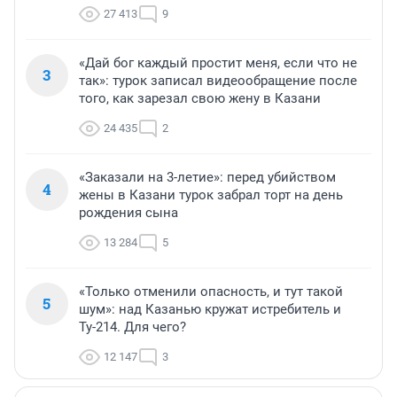
27 413
9
«Дай бог каждый простит меня, если что не
3
так»: турок записал видеообращение после
того, как зарезал свою жену в Казани
24 435
2
«Заказали на 3-летие»: перед убийством
4
жены в Казани турок забрал торт на день
рождения сына
13 284
5
«Только отменили опасность, и тут такой
5
шум»: над Казанью кружат истребитель и
Ту-214. Для чего?
12 147
3