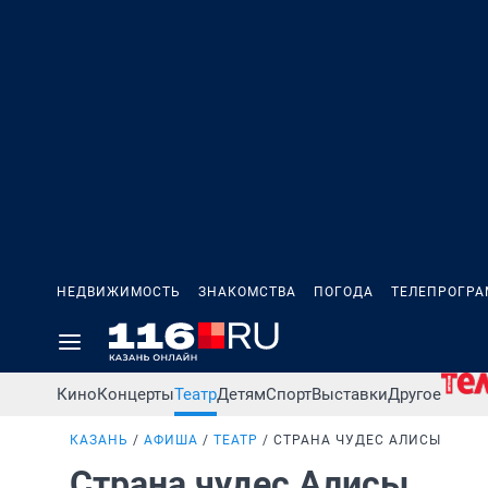
НЕДВИЖИМОСТЬ
ЗНАКОМСТВА
ПОГОДА
ТЕЛЕПРОГР
Кино
Концерты
Театр
Детям
Спорт
Выставки
Другое
КАЗАНЬ
АФИША
ТЕАТР
СТРАНА ЧУДЕС АЛИСЫ
Страна чудес Алисы