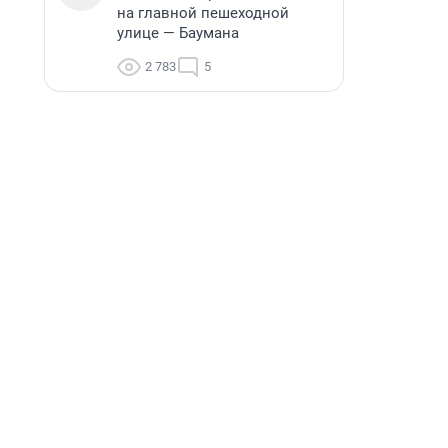
на главной пешеходной
улице — Баумана
2 783
5