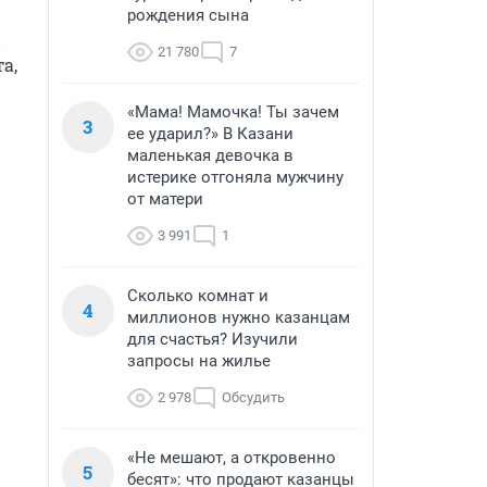
рождения сына
21 780
7
, 
«Мама! Мамочка! Ты зачем
3
ее ударил?» В Казани
маленькая девочка в
истерике отгоняла мужчину
от матери
3 991
1
Сколько комнат и
4
миллионов нужно казанцам
для счастья? Изучили
запросы на жилье
2 978
Обсудить
«Не мешают, а откровенно
5
бесят»: что продают казанцы