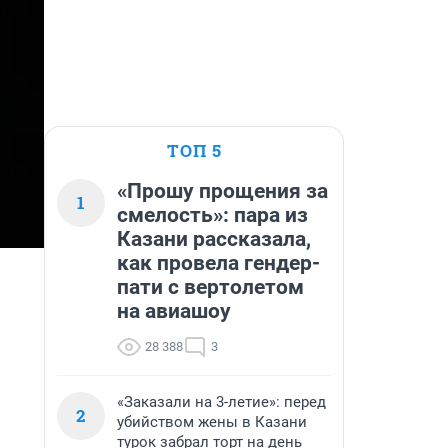
ТОП 5
«Прошу прощения за
1
смелость»: пара из
Казани рассказала,
как провела гендер-
пати с вертолетом
на авиашоу
28 388
3
«Заказали на 3-летие»: перед
2
убийством жены в Казани
турок забрал торт на день