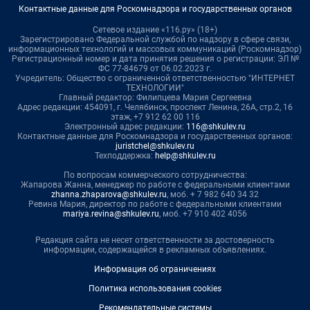
Контактные данные для Роскомнадзора и государственных органов
Сетевое издание «116.ру» (18+)
Зарегистрировано Федеральной службой по надзору в сфере связи,
информационных технологий и массовых коммуникаций (Роскомнадзор)
Регистрационный номер и дата принятия решения о регистрации: ЭЛ №
ФС 77-84679 от 06.02.2023 г.
Учредитель: Общество с ограниченной ответственностью "ИНТЕРНЕТ
ТЕХНОЛОГИИ"
Главный редактор: Филипцева Мария Сергеевна
Адрес редакции: 454091, г. Челябинск, проспект Ленина, 26А, стр.2, 16
этаж, +7 912 62 00 116
Электронный адрес редакции:
116@shkulev.ru
Контактные данные для Роскомнадзора и государственных органов:
juristchel@shkulev.ru
Техподдержка:
help@shkulev.ru
По вопросам коммерческого сотрудничества:
Жапарова Жанна, менеджер по работе с федеральными клиентами
zhanna.zhaparova@shkulev.ru
, моб. + 7 982 640 34 32
Ревина Мария, директор по работе с федеральными клиентами
mariya.revina@shkulev.ru
, моб. +7 910 402 4056
Редакция сайта не несет ответственности за достоверность
информации, содержащейся в рекламных объявлениях.
Информация об ограничениях
Политика использования cookies
Рекомендательные системы