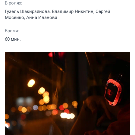
В ролях:
Гузель Шакирзянова, Владимир Никитин, Сергей
Мосейко, Анна Иванова
Время:
60 мин.