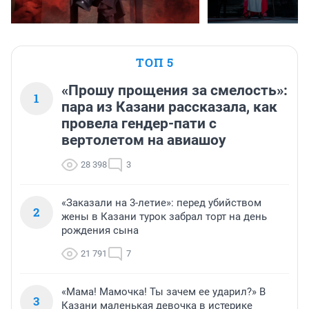
ТОП 5
«Прошу прощения за смелость»:
1
пара из Казани рассказала, как
провела гендер-пати с
вертолетом на авиашоу
28 398
3
«Заказали на 3-летие»: перед убийством
2
жены в Казани турок забрал торт на день
рождения сына
21 791
7
«Мама! Мамочка! Ты зачем ее ударил?» В
3
Казани маленькая девочка в истерике