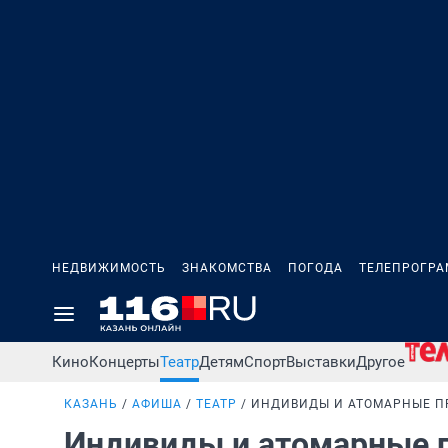
НЕДВИЖИМОСТЬ
ЗНАКОМСТВА
ПОГОДА
ТЕЛЕПРОГР
Кино
Концерты
Театр
Детям
Спорт
Выставки
Другое
КАЗАНЬ
АФИША
ТЕАТР
ИНДИВИДЫ И АТОМАРНЫЕ 
Индивиды и атомарные