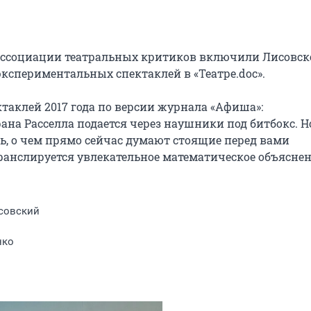
 Ассоциации театральных критиков включили Лисовско
кспериментальных спектаклей в «Театре.doc».

аклей 2017 года по версии журнала «Афиша»: 
ана Расселла подается через наушники под битбокс. Но
, о чем прямо сейчас думают стоящие перед вами 
ранслируется увлекательное математическое объяснен
совский
нко