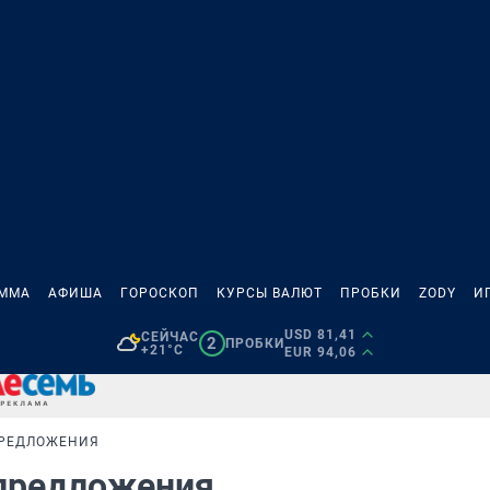
АММА
АФИША
ГОРОСКОП
КУРСЫ ВАЛЮТ
ПРОБКИ
ZODY
И
USD 81,41
СЕЙЧАС
2
ПРОБКИ
+21°C
EUR 94,06
ПРЕДЛОЖЕНИЯ
 предложения