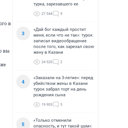
турка, зарезавшего ее
27 544
9
го в 
«Дай бог каждый простит
3
меня, если что не так»: турок
записал видеообращение
после того, как зарезал свою
 вы 
жену в Казани
24 520
2
ие 
«Заказали на 3-летие»: перед
4
убийством жены в Казани
турок забрал торт на день
рождения сына
19 903
5
«Только отменили
5
опасность, и тут такой шум»: