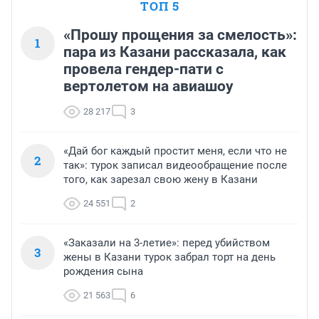
ТОП 5
«Прошу прощения за смелость»:
1
пара из Казани рассказала, как
провела гендер-пати с
вертолетом на авиашоу
28 217
3
«Дай бог каждый простит меня, если что не
2
так»: турок записал видеообращение после
того, как зарезал свою жену в Казани
24 551
2
«Заказали на 3-летие»: перед убийством
3
жены в Казани турок забрал торт на день
рождения сына
21 563
6