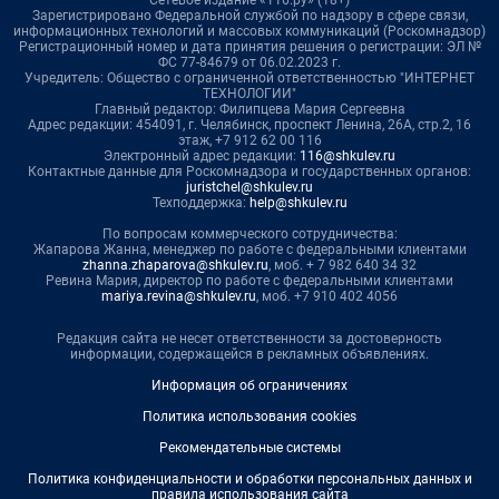
Зарегистрировано Федеральной службой по надзору в сфере связи,
информационных технологий и массовых коммуникаций (Роскомнадзор)
Регистрационный номер и дата принятия решения о регистрации: ЭЛ №
ФС 77-84679 от 06.02.2023 г.
Учредитель: Общество с ограниченной ответственностью "ИНТЕРНЕТ
ТЕХНОЛОГИИ"
Главный редактор: Филипцева Мария Сергеевна
Адрес редакции: 454091, г. Челябинск, проспект Ленина, 26А, стр.2, 16
этаж, +7 912 62 00 116
Электронный адрес редакции:
116@shkulev.ru
Контактные данные для Роскомнадзора и государственных органов:
juristchel@shkulev.ru
Техподдержка:
help@shkulev.ru
По вопросам коммерческого сотрудничества:
Жапарова Жанна, менеджер по работе с федеральными клиентами
zhanna.zhaparova@shkulev.ru
, моб. + 7 982 640 34 32
Ревина Мария, директор по работе с федеральными клиентами
mariya.revina@shkulev.ru
, моб. +7 910 402 4056
Редакция сайта не несет ответственности за достоверность
информации, содержащейся в рекламных объявлениях.
Информация об ограничениях
Политика использования cookies
Рекомендательные системы
Политика конфиденциальности и обработки персональных данных и
правила использования сайта