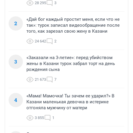
28 295
3
«Дай бог каждый простит меня, если что не
2
так»: турок записал видеообращение после
того, как зарезал свою жену в Казани
24 642
2
«Заказали на 3-летие»: перед убийством
3
жены в Казани турок забрал торт на день
рождения сына
21 673
7
«Мама! Мамочка! Ты зачем ее ударил?» В
4
Казани маленькая девочка в истерике
отгоняла мужчину от матери
3 855
1