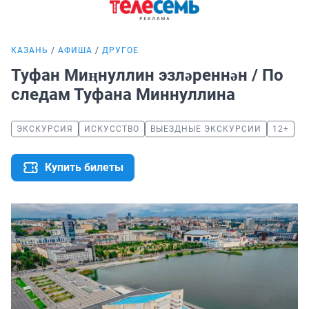
КАЗАНЬ
АФИША
ДРУГОЕ
Туфан Миңнуллин эзләреннән / По
следам Туфана Миннуллина
ЭКСКУРСИЯ
ИСКУССТВО
ВЫЕЗДНЫЕ ЭКСКУРСИИ
12+
Купить билеты