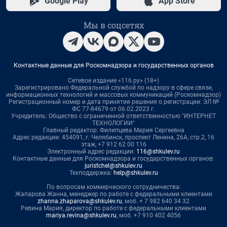
Google Play
App Store
Мы в соцсетях
Контактные данные для Роскомнадзора и государственных органов
Сетевое издание «116.ру» (18+)
Зарегистрировано Федеральной службой по надзору в сфере связи,
информационных технологий и массовых коммуникаций (Роскомнадзор)
Регистрационный номер и дата принятия решения о регистрации: ЭЛ №
ФС 77-84679 от 06.02.2023 г.
Учредитель: Общество с ограниченной ответственностью "ИНТЕРНЕТ
ТЕХНОЛОГИИ"
Главный редактор: Филипцева Мария Сергеевна
Адрес редакции: 454091, г. Челябинск, проспект Ленина, 26А, стр.2, 16
этаж, +7 912 62 00 116
Электронный адрес редакции:
116@shkulev.ru
Контактные данные для Роскомнадзора и государственных органов:
juristchel@shkulev.ru
Техподдержка:
help@shkulev.ru
По вопросам коммерческого сотрудничества:
Жапарова Жанна, менеджер по работе с федеральными клиентами
zhanna.zhaparova@shkulev.ru
, моб. + 7 982 640 34 32
Ревина Мария, директор по работе с федеральными клиентами
mariya.revina@shkulev.ru
, моб. +7 910 402 4056