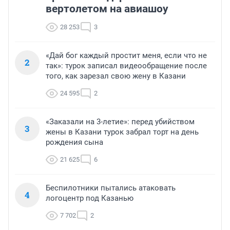
вертолетом на авиашоу
28 253
3
«Дай бог каждый простит меня, если что не
2
так»: турок записал видеообращение после
того, как зарезал свою жену в Казани
24 595
2
«Заказали на 3-летие»: перед убийством
3
жены в Казани турок забрал торт на день
рождения сына
21 625
6
Беспилотники пытались атаковать
4
логоцентр под Казанью
7 702
2