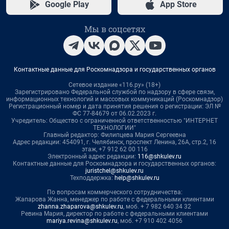
Google Play
App Store
Мы в соцсетях
Контактные данные для Роскомнадзора и государственных органов
Сетевое издание «116.ру» (18+)
Зарегистрировано Федеральной службой по надзору в сфере связи,
информационных технологий и массовых коммуникаций (Роскомнадзор)
Регистрационный номер и дата принятия решения о регистрации: ЭЛ №
ФС 77-84679 от 06.02.2023 г.
Учредитель: Общество с ограниченной ответственностью "ИНТЕРНЕТ
ТЕХНОЛОГИИ"
Главный редактор: Филипцева Мария Сергеевна
Адрес редакции: 454091, г. Челябинск, проспект Ленина, 26А, стр.2, 16
этаж, +7 912 62 00 116
Электронный адрес редакции:
116@shkulev.ru
Контактные данные для Роскомнадзора и государственных органов:
juristchel@shkulev.ru
Техподдержка:
help@shkulev.ru
По вопросам коммерческого сотрудничества:
Жапарова Жанна, менеджер по работе с федеральными клиентами
zhanna.zhaparova@shkulev.ru
, моб. + 7 982 640 34 32
Ревина Мария, директор по работе с федеральными клиентами
mariya.revina@shkulev.ru
, моб. +7 910 402 4056