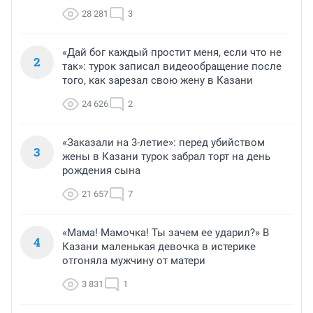
28 281
3
«Дай бог каждый простит меня, если что не
2
так»: турок записал видеообращение после
того, как зарезал свою жену в Казани
24 626
2
«Заказали на 3-летие»: перед убийством
3
жены в Казани турок забрал торт на день
рождения сына
21 657
7
«Мама! Мамочка! Ты зачем ее ударил?» В
4
Казани маленькая девочка в истерике
отгоняла мужчину от матери
3 831
1