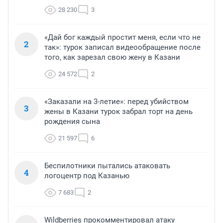
28 230
3
«Дай бог каждый простит меня, если что не
2
так»: турок записал видеообращение после
того, как зарезал свою жену в Казани
24 572
2
«Заказали на 3-летие»: перед убийством
3
жены в Казани турок забрал торт на день
рождения сына
21 597
6
Беспилотники пытались атаковать
4
логоцентр под Казанью
7 683
2
Wildberries прокомментировал атаку