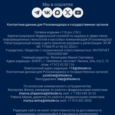
Мы в соцсетях
Контактные данные для Роскомнадзора и государственных органов
Сетевое издание «116.ру» (18+)
Зарегистрировано Федеральной службой по надзору в сфере связи,
информационных технологий и массовых коммуникаций (Роскомнадзор)
Регистрационный номер и дата принятия решения о регистрации: ЭЛ №
ФС 77-84679 от 06.02.2023 г.
Учредитель: Общество с ограниченной ответственностью "ИНТЕРНЕТ
ТЕХНОЛОГИИ"
Главный редактор: Филипцева Мария Сергеевна
Адрес редакции: 454091, г. Челябинск, проспект Ленина, 26А, стр.2, 16
этаж, +7 912 62 00 116
Электронный адрес редакции:
116@shkulev.ru
Контактные данные для Роскомнадзора и государственных органов:
juristchel@shkulev.ru
Техподдержка:
help@shkulev.ru
По вопросам коммерческого сотрудничества:
Жапарова Жанна, менеджер по работе с федеральными клиентами
zhanna.zhaparova@shkulev.ru
, моб. + 7 982 640 34 32
Ревина Мария, директор по работе с федеральными клиентами
mariya.revina@shkulev.ru
, моб. +7 910 402 4056
Редакция сайта не несет ответственности за достоверность
информации, содержащейся в рекламных объявлениях.