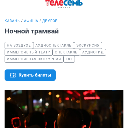
КАЗАНЬ
АФИША
ДРУГОЕ
Ночной трамвай
НА ВОЗДУХЕ
АУДИОСПЕКТАКЛЬ
ЭКСКУРСИЯ
ИММЕРСИВНЫЙ ТЕАТР
СПЕКТАКЛЬ
АУДИОГИД
ИММЕРСИВНАЯ ЭКСКУРСИЯ
18+
Купить билеты