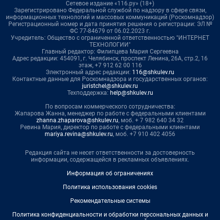
Сетевое издание «116.ру» (18+)
Зарегистрировано Федеральной службой по надзору в сфере связи,
информационных технологий и массовых коммуникаций (Роскомнадзор)
Регистрационный номер и дата принятия решения о регистрации: ЭЛ №
ФС 77-84679 от 06.02.2023 г.
Учредитель: Общество с ограниченной ответственностью "ИНТЕРНЕТ
ТЕХНОЛОГИИ"
Главный редактор: Филипцева Мария Сергеевна
Адрес редакции: 454091, г. Челябинск, проспект Ленина, 26А, стр.2, 16
этаж, +7 912 62 00 116
Электронный адрес редакции:
116@shkulev.ru
Контактные данные для Роскомнадзора и государственных органов:
juristchel@shkulev.ru
Техподдержка:
help@shkulev.ru
По вопросам коммерческого сотрудничества:
Жапарова Жанна, менеджер по работе с федеральными клиентами
zhanna.zhaparova@shkulev.ru
, моб. + 7 982 640 34 32
Ревина Мария, директор по работе с федеральными клиентами
mariya.revina@shkulev.ru
, моб. +7 910 402 4056
Редакция сайта не несет ответственности за достоверность
информации, содержащейся в рекламных объявлениях.
Информация об ограничениях
Политика использования cookies
Рекомендательные системы
Политика конфиденциальности и обработки персональных данных и