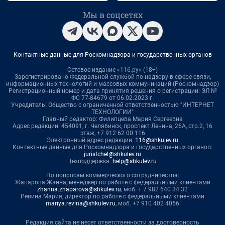
Мы в соцсетях
Контактные данные для Роскомнадзора и государственных органов
Сетевое издание «116.ру» (18+)
Зарегистрировано Федеральной службой по надзору в сфере связи,
информационных технологий и массовых коммуникаций (Роскомнадзор)
Регистрационный номер и дата принятия решения о регистрации: ЭЛ №
ФС 77-84679 от 06.02.2023 г.
Учредитель: Общество с ограниченной ответственностью "ИНТЕРНЕТ
ТЕХНОЛОГИИ"
Главный редактор: Филипцева Мария Сергеевна
Адрес редакции: 454091, г. Челябинск, проспект Ленина, 26А, стр.2, 16
этаж, +7 912 62 00 116
Электронный адрес редакции:
116@shkulev.ru
Контактные данные для Роскомнадзора и государственных органов:
juristchel@shkulev.ru
Техподдержка:
help@shkulev.ru
По вопросам коммерческого сотрудничества:
Жапарова Жанна, менеджер по работе с федеральными клиентами
zhanna.zhaparova@shkulev.ru
, моб. + 7 982 640 34 32
Ревина Мария, директор по работе с федеральными клиентами
mariya.revina@shkulev.ru
, моб. +7 910 402 4056
Редакция сайта не несет ответственности за достоверность