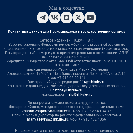
Мы в соцсетях
Контактные данные для Роскомнадзора и государственных органов
Сетевое издание «116.ру» (18+)
Зарегистрировано Федеральной службой по надзору в сфере связи,
информационных технологий и массовых коммуникаций (Роскомнадзор)
Регистрационный номер и дата принятия решения о регистрации: ЭЛ №
ФС 77-84679 от 06.02.2023 г.
Учредитель: Общество с ограниченной ответственностью "ИНТЕРНЕТ
ТЕХНОЛОГИИ"
Главный редактор: Филипцева Мария Сергеевна
Адрес редакции: 454091, г. Челябинск, проспект Ленина, 26А, стр.2, 16
этаж, +7 912 62 00 116
Электронный адрес редакции:
116@shkulev.ru
Контактные данные для Роскомнадзора и государственных органов:
juristchel@shkulev.ru
Техподдержка:
help@shkulev.ru
По вопросам коммерческого сотрудничества:
Жапарова Жанна, менеджер по работе с федеральными клиентами
zhanna.zhaparova@shkulev.ru
, моб. + 7 982 640 34 32
Ревина Мария, директор по работе с федеральными клиентами
mariya.revina@shkulev.ru
, моб. +7 910 402 4056
Редакция сайта не несет ответственности за достоверность