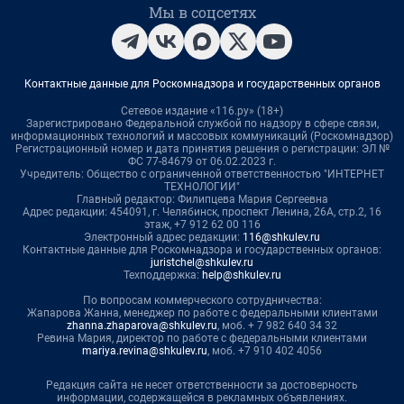
Мы в соцсетях
Контактные данные для Роскомнадзора и государственных органов
Сетевое издание «116.ру» (18+)
Зарегистрировано Федеральной службой по надзору в сфере связи,
информационных технологий и массовых коммуникаций (Роскомнадзор)
Регистрационный номер и дата принятия решения о регистрации: ЭЛ №
ФС 77-84679 от 06.02.2023 г.
Учредитель: Общество с ограниченной ответственностью "ИНТЕРНЕТ
ТЕХНОЛОГИИ"
Главный редактор: Филипцева Мария Сергеевна
Адрес редакции: 454091, г. Челябинск, проспект Ленина, 26А, стр.2, 16
этаж, +7 912 62 00 116
Электронный адрес редакции:
116@shkulev.ru
Контактные данные для Роскомнадзора и государственных органов:
juristchel@shkulev.ru
Техподдержка:
help@shkulev.ru
По вопросам коммерческого сотрудничества:
Жапарова Жанна, менеджер по работе с федеральными клиентами
zhanna.zhaparova@shkulev.ru
, моб. + 7 982 640 34 32
Ревина Мария, директор по работе с федеральными клиентами
mariya.revina@shkulev.ru
, моб. +7 910 402 4056
Редакция сайта не несет ответственности за достоверность
информации, содержащейся в рекламных объявлениях.