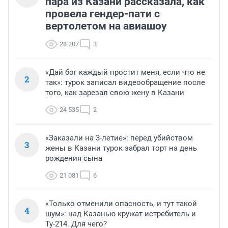
пара из Казани рассказала, как
провела гендер-пати с
вертолетом на авиашоу
28 207
3
«Дай бог каждый простит меня, если что не
2
так»: турок записал видеообращение после
того, как зарезал свою жену в Казани
24 535
2
«Заказали на 3-летие»: перед убийством
3
жены в Казани турок забрал торт на день
рождения сына
21 081
6
«Только отменили опасность, и тут такой
4
шум»: над Казанью кружат истребитель и
Ту-214. Для чего?