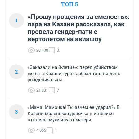
ТОП 5
«Прошу прощения за смелость»:
1
пара из Казани рассказала, как
провела гендер-пати с
вертолетом на авиашоу
28 438
3
«Заказали на 3-летие»: перед убийством
2
жены в Казани турок забрал торт на день
рождения сына
21 831
7
«Мама! Мамочка! Ты зачем ее ударил?» В
3
Казани маленькая девочка в истерике
отгоняла мужчину от матери
4 055
1