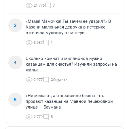
21 776
7
«Мама! Мамочка! Ты зачем ее ударил?» В
3
Казани маленькая девочка в истерике
отгоняла мужчину от матери
3 987
1
Сколько комнат и миллионов нужно
4
казанцам для счастья? Изучили запросы на
жилье
2 977
Обсудить
«Не мешают, а откровенно бесят»: что
5
продают казанцы на главной пешеходной
улице — Баумана
2 779
5