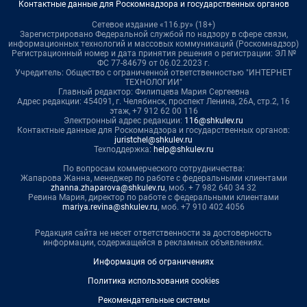
Контактные данные для Роскомнадзора и государственных органов
Сетевое издание «116.ру» (18+)
Зарегистрировано Федеральной службой по надзору в сфере связи,
информационных технологий и массовых коммуникаций (Роскомнадзор)
Регистрационный номер и дата принятия решения о регистрации: ЭЛ №
ФС 77-84679 от 06.02.2023 г.
Учредитель: Общество с ограниченной ответственностью "ИНТЕРНЕТ
ТЕХНОЛОГИИ"
Главный редактор: Филипцева Мария Сергеевна
Адрес редакции: 454091, г. Челябинск, проспект Ленина, 26А, стр.2, 16
этаж, +7 912 62 00 116
Электронный адрес редакции:
116@shkulev.ru
Контактные данные для Роскомнадзора и государственных органов:
juristchel@shkulev.ru
Техподдержка:
help@shkulev.ru
По вопросам коммерческого сотрудничества:
Жапарова Жанна, менеджер по работе с федеральными клиентами
zhanna.zhaparova@shkulev.ru
, моб. + 7 982 640 34 32
Ревина Мария, директор по работе с федеральными клиентами
mariya.revina@shkulev.ru
, моб. +7 910 402 4056
Редакция сайта не несет ответственности за достоверность
информации, содержащейся в рекламных объявлениях.
Информация об ограничениях
Политика использования cookies
Рекомендательные системы