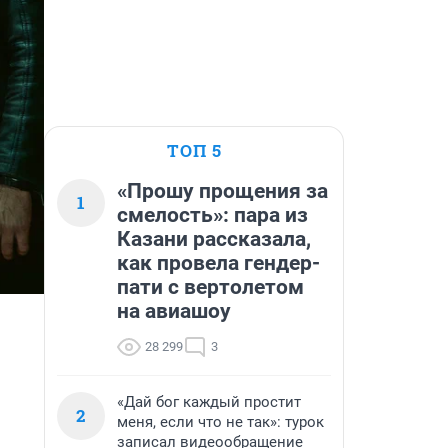
ТОП 5
«Прошу прощения за
1
смелость»: пара из
Казани рассказала,
как провела гендер-
пати с вертолетом
на авиашоу
28 299
3
«Дай бог каждый простит
2
меня, если что не так»: турок
записал видеообращение