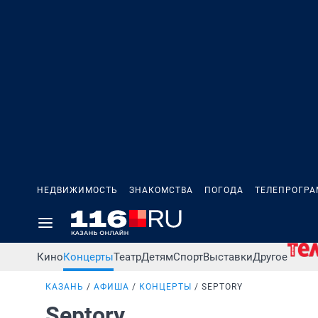
НЕДВИЖИМОСТЬ
ЗНАКОМСТВА
ПОГОДА
ТЕЛЕПРОГР
Кино
Концерты
Театр
Детям
Спорт
Выставки
Другое
КАЗАНЬ
АФИША
КОНЦЕРТЫ
SEPTORY
Septory