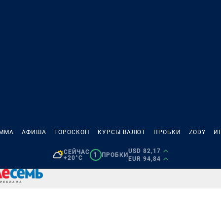
АММА
АФИША
ГОРОСКОП
КУРСЫ ВАЛЮТ
ПРОБКИ
ZODY
И
USD 82,17
СЕЙЧАС
1
ПРОБКИ
+20°C
EUR 94,84