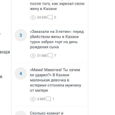
после того, как зарезал свою
жену в Казани
24 650
2
«Заказали на 3-летие»: перед
 
3
убийством жены в Казани
турок забрал торт на день
рождения сына
мощи 
21 680
7
«Мама! Мамочка! Ты зачем
4
ее ударил?» В Казани
я 
маленькая девочка в
истерике отгоняла мужчину
от матери
3 869
1
Сколько комнат и