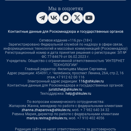
Мы в соцсетях
Контактные данные для Роскомнадзора и государственных органов
Сетевое издание «116.ру» (18+)
Зарегистрировано Федеральной службой по надзору в сфере связи,
информационных технологий и массовых коммуникаций (Роскомнадзор)
Регистрационный номер и дата принятия решения о регистрации: ЭЛ №
ФС 77-84679 от 06.02.2023 г.
Учредитель: Общество с ограниченной ответственностью "ИНТЕРНЕТ
ТЕХНОЛОГИИ"
Главный редактор: Филипцева Мария Сергеевна
Адрес редакции: 454091, г. Челябинск, проспект Ленина, 26А, стр.2, 16
этаж, +7 912 62 00 116
Электронный адрес редакции:
116@shkulev.ru
Контактные данные для Роскомнадзора и государственных органов:
juristchel@shkulev.ru
Техподдержка:
help@shkulev.ru
По вопросам коммерческого сотрудничества:
Жапарова Жанна, менеджер по работе с федеральными клиентами
zhanna.zhaparova@shkulev.ru
, моб. + 7 982 640 34 32
Ревина Мария, директор по работе с федеральными клиентами
mariya.revina@shkulev.ru
, моб. +7 910 402 4056
Редакция сайта не несет ответственности за достоверность