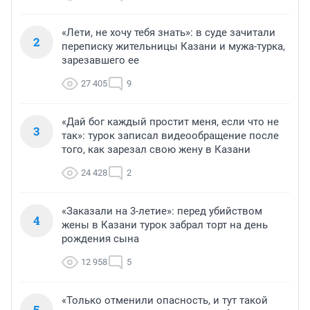
«Лети, не хочу тебя знать»: в суде зачитали
2
переписку жительницы Казани и мужа-турка,
зарезавшего ее
27 405
9
«Дай бог каждый простит меня, если что не
3
так»: турок записал видеообращение после
того, как зарезал свою жену в Казани
24 428
2
«Заказали на 3-летие»: перед убийством
4
жены в Казани турок забрал торт на день
рождения сына
12 958
5
«Только отменили опасность, и тут такой
5