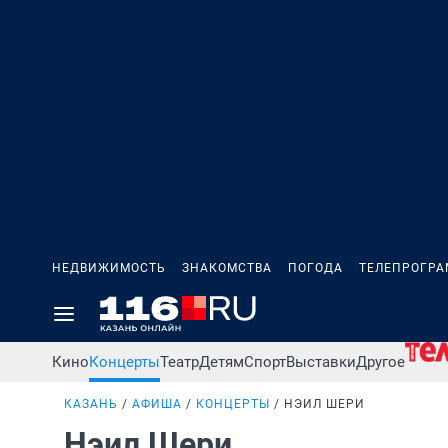
НЕДВИЖИМОСТЬ
ЗНАКОМСТВА
ПОГОДА
ТЕЛЕПРОГР
Кино
Концерты
Театр
Детям
Спорт
Выставки
Другое
КАЗАНЬ
АФИША
КОНЦЕРТЫ
НЭИЛ ШЕРИ
Нэил Шери