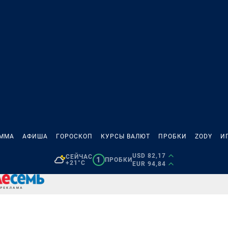
АММА
АФИША
ГОРОСКОП
КУРСЫ ВАЛЮТ
ПРОБКИ
ZODY
И
USD 82,17
СЕЙЧАС
1
ПРОБКИ
+21°C
EUR 94,84