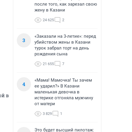
после того, как зарезал свою
жену в Казани
24 625
2
«Заказали на 3-летие»: перед
3
убийством жены в Казани
турок забрал торт на день
рождения сына
21 655
7
«Мама! Мамочка! Ты зачем
4
ее ударил?» В Казани
маленькая девочка в
й в 
истерике отгоняла мужчину
от матери
3 829
1
Это будет высший пилотаж: