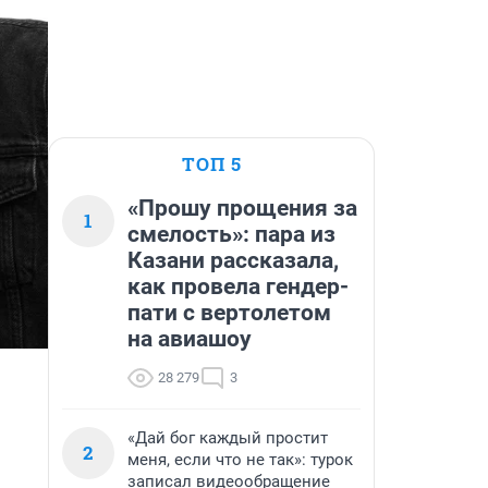
ТОП 5
«Прошу прощения за
1
смелость»: пара из
Казани рассказала,
как провела гендер-
пати с вертолетом
на авиашоу
28 279
3
«Дай бог каждый простит
2
меня, если что не так»: турок
записал видеообращение