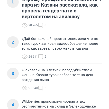
1
пара из Казани рассказала, как
провела гендер-пати с
вертолетом на авиашоу
28 265
3
«Дай бог каждый простит меня, если что не
2
так»: турок записал видеообращение после
того, как зарезал свою жену в Казани
24 611
2
«Заказали на 3-летие»: перед убийством
3
жены в Казани турок забрал торт на день
рождения сына
21 640
6
Wildberries прокомментировал атаку
4
беспилотников на склад в Зеленодольске