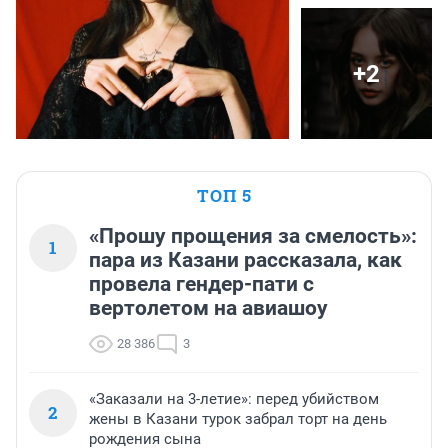
+2
ТОП 5
«Прошу прощения за смелость»:
1
пара из Казани рассказала, как
провела гендер-пати с
вертолетом на авиашоу
28 386
3
«Заказали на 3-летие»: перед убийством
2
жены в Казани турок забрал торт на день
рождения сына