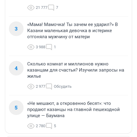
21 777
7
«Мама! Мамочка! Ты зачем ее ударил?» В
3
Казани маленькая девочка в истерике
отгоняла мужчину от матери
3 988
1
Сколько комнат и миллионов нужно
4
казанцам для счастья? Изучили запросы на
жилье
2 977
Обсудить
«Не мешают, а откровенно бесят»: что
5
продают казанцы на главной пешеходной
улице — Баумана
2 780
5