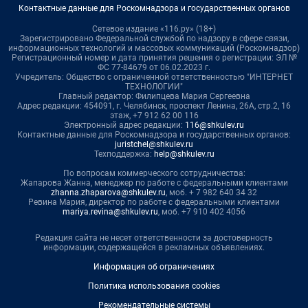
Контактные данные для Роскомнадзора и государственных органов
Сетевое издание «116.ру» (18+)
Зарегистрировано Федеральной службой по надзору в сфере связи,
информационных технологий и массовых коммуникаций (Роскомнадзор)
Регистрационный номер и дата принятия решения о регистрации: ЭЛ №
ФС 77-84679 от 06.02.2023 г.
Учредитель: Общество с ограниченной ответственностью "ИНТЕРНЕТ
ТЕХНОЛОГИИ"
Главный редактор: Филипцева Мария Сергеевна
Адрес редакции: 454091, г. Челябинск, проспект Ленина, 26А, стр.2, 16
этаж, +7 912 62 00 116
Электронный адрес редакции:
116@shkulev.ru
Контактные данные для Роскомнадзора и государственных органов:
juristchel@shkulev.ru
Техподдержка:
help@shkulev.ru
По вопросам коммерческого сотрудничества:
Жапарова Жанна, менеджер по работе с федеральными клиентами
zhanna.zhaparova@shkulev.ru
, моб. + 7 982 640 34 32
Ревина Мария, директор по работе с федеральными клиентами
mariya.revina@shkulev.ru
, моб. +7 910 402 4056
Редакция сайта не несет ответственности за достоверность
информации, содержащейся в рекламных объявлениях.
Информация об ограничениях
Политика использования cookies
Рекомендательные системы