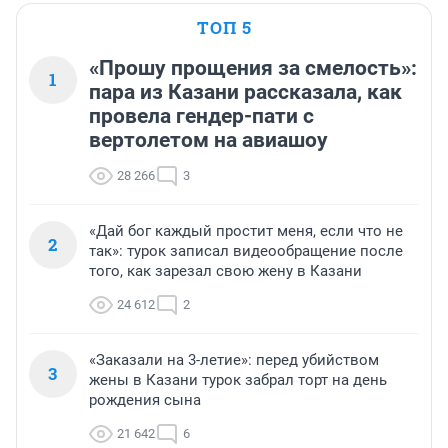
ТОП 5
«Прошу прощения за смелость»:
1
пара из Казани рассказала, как
провела гендер-пати с
вертолетом на авиашоу
28 266
3
«Дай бог каждый простит меня, если что не
2
так»: турок записал видеообращение после
того, как зарезал свою жену в Казани
24 612
2
«Заказали на 3-летие»: перед убийством
3
жены в Казани турок забрал торт на день
рождения сына
21 642
6