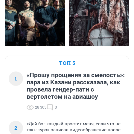
ТОП 5
«Прошу прощения за смелость»:
1
пара из Казани рассказала, как
провела гендер-пати с
вертолетом на авиашоу
28 305
3
«Дай бог каждый простит меня, если что не
2
так»: турок записал видеообращение после