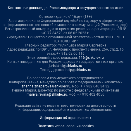
Контактные данные для Роскомнадзора и государственных органов
Сетевое издание «116.ру» (18+)
Зарегистрировано Федеральной службой по надзору в сфере связи,
информационных технологий и массовых коммуникаций (Роскомнадзор)
Регистрационный номер и дата принятия решения о регистрации: ЭЛ №
ФС 77-84679 от 06.02.2023 г.
Учредитель: Общество с ограниченной ответственностью "ИНТЕРНЕТ
ТЕХНОЛОГИИ"
Главный редактор: Филипцева Мария Сергеевна
Адрес редакции: 454091, г. Челябинск, проспект Ленина, 26А, стр.2, 16
этаж, +7 912 62 00 116
Электронный адрес редакции:
116@shkulev.ru
Контактные данные для Роскомнадзора и государственных органов:
juristchel@shkulev.ru
Техподдержка:
help@shkulev.ru
По вопросам коммерческого сотрудничества:
Жапарова Жанна, менеджер по работе с федеральными клиентами
zhanna.zhaparova@shkulev.ru
, моб. + 7 982 640 34 32
Ревина Мария, директор по работе с федеральными клиентами
mariya.revina@shkulev.ru
, моб. +7 910 402 4056
Редакция сайта не несет ответственности за достоверность
информации, содержащейся в рекламных объявлениях.
Информация об ограничениях
Политика использования cookies