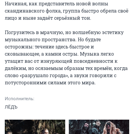
Начиная, как представитель новой волны 
скандинавского фолка, группа быстро обрела своë 
лицо и ныне задаëт серьëзный тон.

Погрузитесь в мрачную, но волшебную эстетику 
музыкального пространства. Но будьте 
осторожны: течение здесь быстрое и 
сковывающее, а камни остры. Музыка легко 
утащит вас от изнуряющей повседневности к 
далëким, но осязаемым образам тех времëн, когда 
слово «разрушало города», а звуки говорили с 
потусторонними силами этого мира.
Исполнитель:
ЛЁДЪ