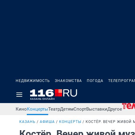
НЕДВИЖИМОСТЬ
ЗНАКОМСТВА
ПОГОДА
ТЕЛЕПРОГР
Кино
Концерты
Театр
Детям
Спорт
Выставки
Другое
КАЗАНЬ
АФИША
КОНЦЕРТЫ
КОСТЁР. ВЕЧЕР ЖИВОЙ
Костёр. Вечер живой м