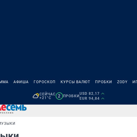
АММА
АФИША
ГОРОСКОП
КУРСЫ ВАЛЮТ
ПРОБКИ
ZODY
И
USD 82,17
СЕЙЧАС
2
ПРОБКИ
+21°C
EUR 94,84
 МУЗЫКИ
узыки