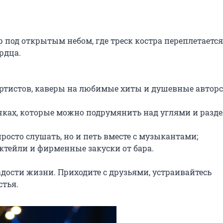
од открытым небом, где треск костра переплетается 
дца.

тистов, каверы на любимые хиты и душевные авторс
ках, которые можно подрумянить над углями и разде
росто слушать, но и петь вместе с музыкантами;

тейли и фирменные закуски от бара.

адости жизни. Приходите с друзьями, устраивайтесь 
стья.