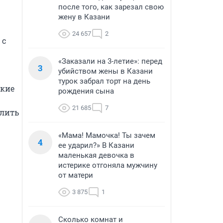
после того, как зарезал свою
жену в Казани
24 657
2
с 
«Заказали на 3-летие»: перед
3
убийством жены в Казани
турок забрал торт на день
кие 
рождения сына
21 685
7
лить 
«Мама! Мамочка! Ты зачем
4
ее ударил?» В Казани
маленькая девочка в
истерике отгоняла мужчину
от матери
3 875
1
Сколько комнат и