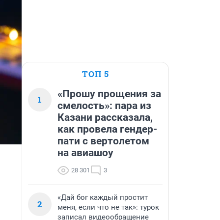
ТОП 5
«Прошу прощения за
1
смелость»: пара из
Казани рассказала,
как провела гендер-
пати с вертолетом
на авиашоу
28 301
3
«Дай бог каждый простит
2
меня, если что не так»: турок
записал видеообращение