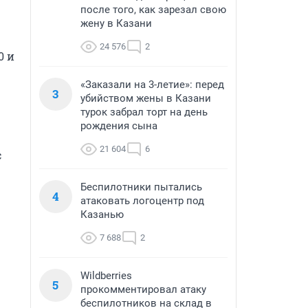
после того, как зарезал свою
жену в Казани
24 576
2
 и 
«Заказали на 3-летие»: перед
3
убийством жены в Казани
турок забрал торт на день
рождения сына
21 604
6
 
Беспилотники пытались
4
атаковать логоцентр под
Казанью
7 688
2
Wildberries
5
прокомментировал атаку
беспилотников на склад в