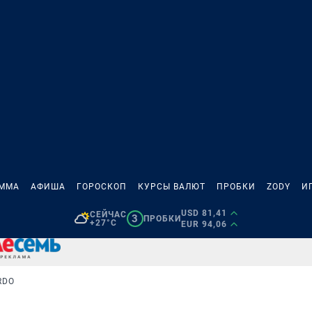
АММА
АФИША
ГОРОСКОП
КУРСЫ ВАЛЮТ
ПРОБКИ
ZODY
И
USD 81,41
СЕЙЧАС
3
ПРОБКИ
+27°C
EUR 94,06
RDO