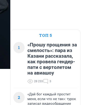
ТОП 5
«Прошу прощения за
1
смелость»: пара из
Казани рассказала,
как провела гендер-
пати с вертолетом
на авиашоу
28 233
3
«Дай бог каждый простит
2
меня, если что не так»: турок
записал видеообращение