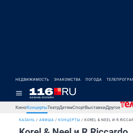
НЕДВИЖИМОСТЬ
ЗНАКОМСТВА
ПОГОДА
ТЕЛЕПРОГР
Кино
Концерты
Театр
Детям
Спорт
Выставки
Другое
КАЗАНЬ
АФИША
КОНЦЕРТЫ
KOREL & NEEL И R.RICCA
Korel & Neel и R.Riccardo